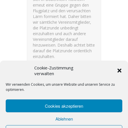
erneut eine Gruppe gegen den
Flugplatz und den verursachten
Lärm formiert hat. Daher bitten
wir sämtliche Vereinsmitglieder,
die Platzrunde unbedingt
einzuhalten und auch andere
Vereinsmitglieder darauf
hinzuweisen. Deshalb achtet bitte
darauf die Platzrunde ordentlich
einzuhalten.
Cookie-Zustimmung
READ MORE
verwalten
Wir verwenden Cookies, um unsere Website und unseren Service zu
optimieren.
Cookies akzeptieren
Ablehnen
2019 © Aero-Club Ludwigshafen e.V. site
build by P.Siedler. All rights reserved.