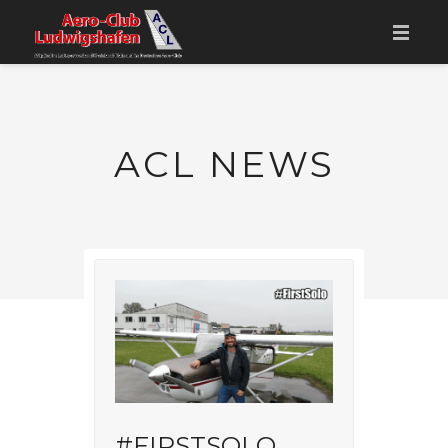
HOME
ÜBER UNS
ACL NEWS
FLUGSCHULE
DER VEREIN
KONTAKT
MITGLIED WERDEN
RUNDFLÜGE
ACL NEWS
COOKIE-RICHTLINIE (EU)
#FIRSTSOLO