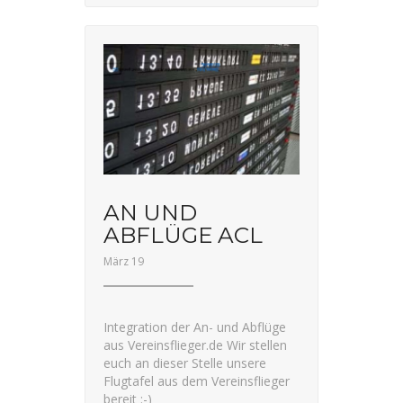
AN UND
ABFLÜGE ACL
März 19
Integration der An- und Abflüge
aus Vereinsflieger.de Wir stellen
euch an dieser Stelle unsere
Flugtafel aus dem Vereinsflieger
bereit :-)